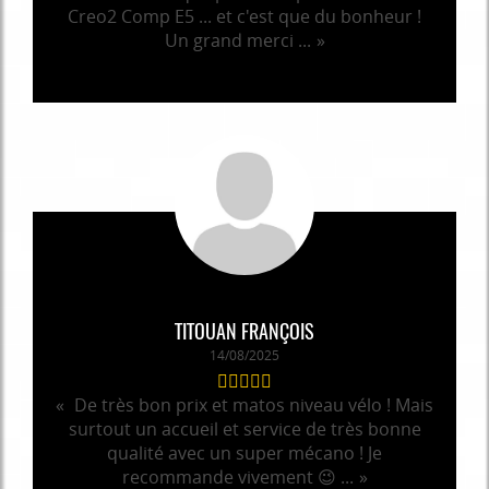
Creo2 Comp E5 ... et c'est que du bonheur !
Un grand merci ...
TITOUAN FRANÇOIS
14/08/2025
De très bon prix et matos niveau vélo ! Mais
surtout un accueil et service de très bonne
qualité avec un super mécano ! Je
recommande vivement 😉 ...