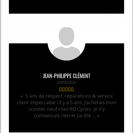
JEAN-PHILIPPE CLÉMENT
03/03/2026
5 ans de respect, réparations & service
client impeccable ! Il y a 5 ans, j’achetais mon
scooter neuf chez RD Cycles. Je n’y
connaissais rien et j’ai été ...